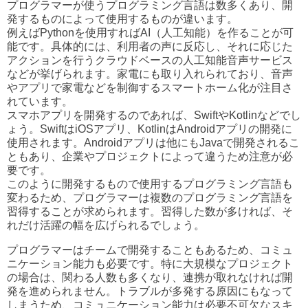
プログラマーが使うプログラミング言語は数多くあり、開
発するものによって使用するものが違います。
例えばPythonを使用すればAI（人工知能）を作ることが可
能です。具体的には、利用者の声に反応し、それに応じた
アクションを行うクラウドベースの人工知能音声サービス
などが挙げられます。家電にも取り入れられており、音声
やアプリで家電などを制御するスマートホーム化が注目さ
れています。
スマホアプリを開発するのであれば、SwiftやKotlinなどでし
ょう。SwiftはiOSアプリ、KotlinはAndroidアプリの開発に
使用されます。Androidアプリは他にもJavaで開発されるこ
ともあり、企業やプロジェクトによって違うため注意が必
要です。
このように開発するもので使用するプログラミング言語も
変わるため、プログラマーは複数のプログラミング言語を
習得することが求められます。習得した数が多ければ、そ
れだけ活躍の幅を広げられるでしょう。
プログラマーはチームで開発することもあるため、コミュ
ニケーション能力も必要です。特に大規模なプロジェクト
の場合は、関わる人数も多くなり、連携が取れなければ開
発を進められません。トラブルが多発する原因にもなって
しまうため、コミュニケーション能力は必要不可欠なスキ